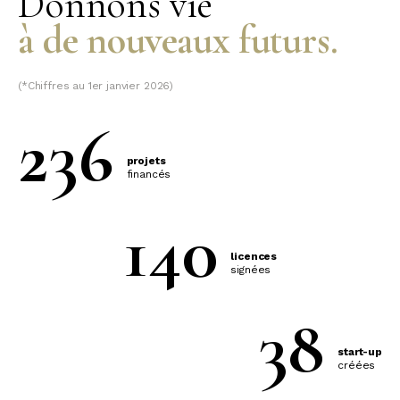
Donnons vie
à de nouveaux futurs.
(*Chiffres au 1er janvier 2026)
236
projets
financés
140
licences
signées
38
start-up
créées