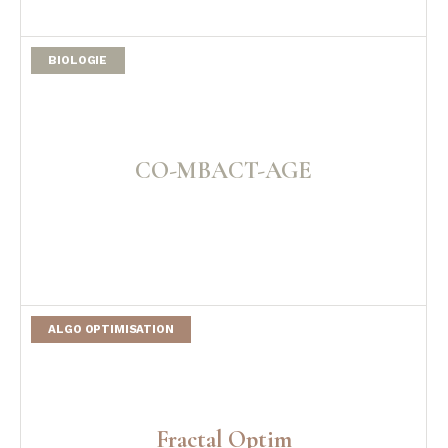
BIOLOGIE
Traitement utilisant l'anti-miARN pour traiter les cancers du
sein HER2+ permet de mieux cibler les patients et d'offrir
un traitement personnalisé en modulant miR-200b ou miR-
429.
Lire la suite
CO-MBACT-AGE
ALGO OPTIMISATION
Utilisation de molécules libérant du monoxyde de carbone
(CO-RMS) comme nouvelle approche thérapeutique pour
traiter les problèmes métaboliques associés au
vieillissement.
Lire la suite
Fractal Optim