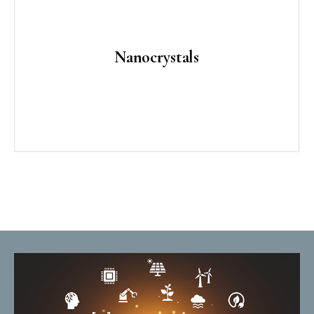
déterminer l'état de santé d'un système, équipé
de capteurs, en détectant et en représentant
graphiquement les anomalies dans une série
Nanocrystals
temporelle.
Lire la suite
Une nouvelle formulation sans excipient et basée sur des
nanocristaux, améliorant la biodisponibilité et l'efficacité
de la dose. La première indication développée est une
nouvelle formulation d'étoposide, une molécule
couramment utilisée pour traiter plusieurs cancers.
Lire la suite