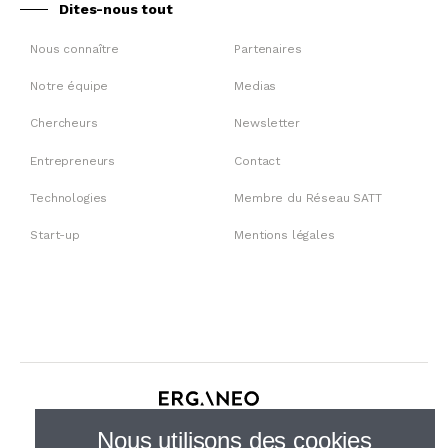
Dites-nous tout
Nous connaître
Partenaires
Notre équipe
Medias
Chercheurs
Newsletter
Entrepreneurs
Contact
Technologies
Membre du Réseau SATT
Start-up
Mentions légales
30 rue de Gramont, 75002 Paris
Nous utilisons des cookies
01 44 23 21 50