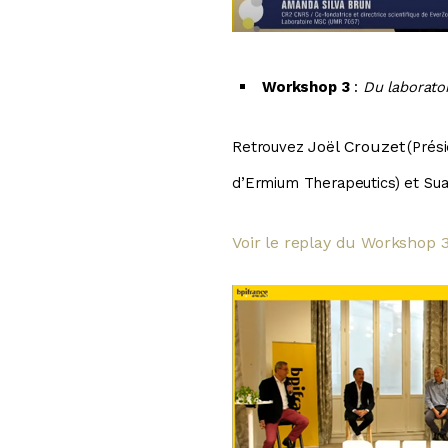
Workshop 3
:
Du laboratoi
Jo
l Crouzet
Retrouvez
ë
(Prés
d’Ermium Therapeutics) et Sua
Voir le replay du Workshop 