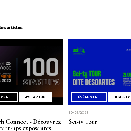
les articles
EMENT
#STARTUP
ÉVÉNEMENT
#SCI-TY
30/05/2023
h Connect - Découvrez
Sci-ty Tour
start-ups exposantes