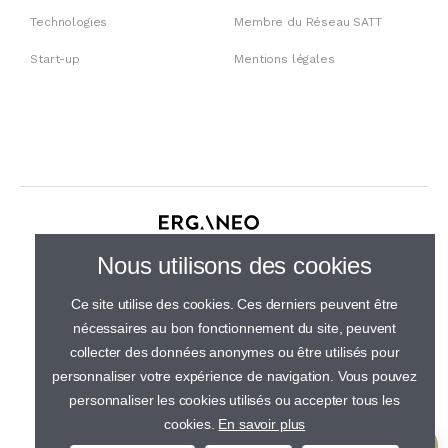
Technologies
Membre du Réseau SATT
Start-up
Mentions légales
30 rue de Gramont, 75002 Paris
Nous utilisons des cookies
01 44 23 21 50
Ce site utilise des cookies. Ces derniers peuvent être
nécessaires au bon fonctionnement du site, peuvent
collecter des données anonymes ou être utilisés pour
personnaliser votre expérience de navigation. Vous pouvez
personnaliser les cookies utilisés ou accepter tous les
cookies.
En savoir plus