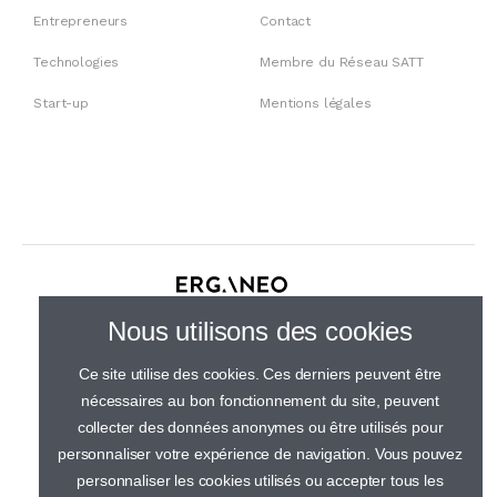
Entrepreneurs
Contact
Technologies
Membre du Réseau SATT
Start-up
Mentions légales
30 rue de Gramont, 75002 Paris
Nous utilisons des cookies
01 44 23 21 50
Ce site utilise des cookies. Ces derniers peuvent être
nécessaires au bon fonctionnement du site, peuvent
collecter des données anonymes ou être utilisés pour
personnaliser votre expérience de navigation. Vous pouvez
personnaliser les cookies utilisés ou accepter tous les