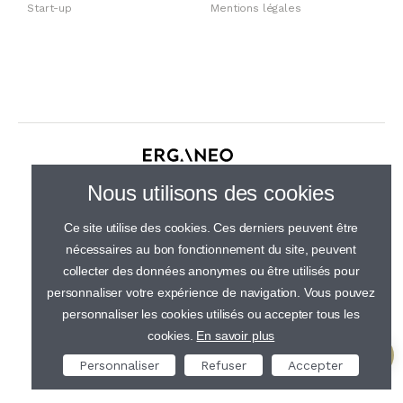
Start-up
Mentions légales
30 rue de Gramont, 75002 Paris
Nous utilisons des cookies
01 44 23 21 50
Ce site utilise des cookies. Ces derniers peuvent être
nécessaires au bon fonctionnement du site, peuvent
collecter des données anonymes ou être utilisés pour
personnaliser votre expérience de navigation. Vous pouvez
personnaliser les cookies utilisés ou accepter tous les
cookies.
En savoir plus
Personnaliser
Refuser
Accepter