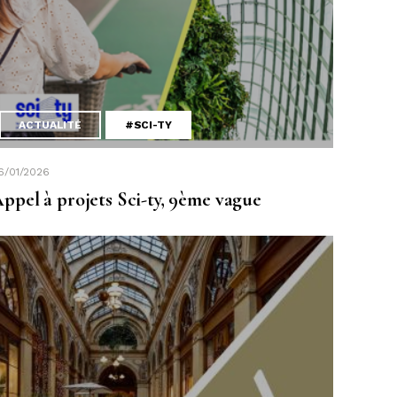
ACTUALITÉ
#SCI-TY
6/01/2026
ppel à projets Sci-ty, 9ème vague