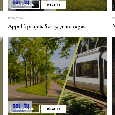
ACTUALITÉ
#SCI-TY
14/04/2025
2
Appel à projets Sci-ty, 7ème vague
N
ACTUALITÉ
#SCI-TY