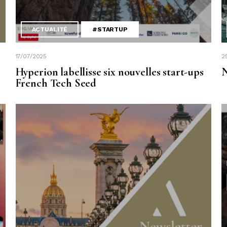
ACTUALITÉ
#STARTUP
17/07/2025
2
Hyperion labellisse six nouvelles start-ups
N
French Tech Seed