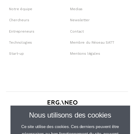
Notre équipe
Medias
Chercheurs
Newsletter
Entrepreneurs
Contact
Technologies
Membre du Réseau SATT
Start-up
Mentions légales
30 rue de Gramont, 75002 Paris
Nous utilisons des cookies
01 44 23 21 50
Ce site utilise des cookies. Ces derniers peuvent être
nécessaires au bon fonctionnement du site, peuvent