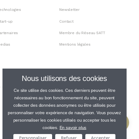
echnologies
Newsletter
tart-up
Contact
artenaires
Membre du Réseau SATT
edias
Mentions légales
Nous utilisons des cookies
Ce site utilise des cookies. Ces derniers peuvent être
nécessaires au bon fonctionnement du site, peuvent
collecter des données anonymes ou être utilisés pour
personnaliser votre expérience de navigation. Vous pouvez
personnaliser les cookies utilisés ou accepter tous les
cookies.
En savoir plus
Personnaliser
Refuser
Accepter