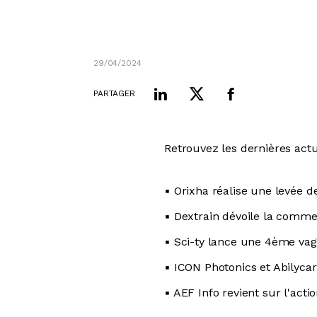
29/04/2024
PARTAGER
Retrouvez les dernières actu
▪ Orixha réalise une levée d
▪ Dextrain dévoile la comme
▪ Sci-ty lance une 4ème vagu
▪ ICON Photonics et Abilyca
▪ AEF Info revient sur l'acti