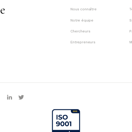
te
Nous connaître
T
Notre équipe
S
Chercheurs
P
Entrepreneurs
M