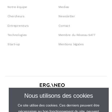
Notre équipe
Medias
Chercheurs
Newsletter
Entrepreneurs
Contact
Technologies
Membre du Réseau SATT
Start-up
Mentions légales
30 rue de Gramont, 75002 Paris
Nous utilisons des cookies
01 44 23 21 50
Ce site utilise des cookies. Ces derniers peuvent être
nécessaires au bon fonctionnement du site, peuvent