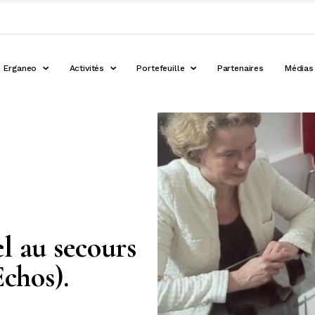
Erganeo
Activités
Portefeuille
Partenaires
Médias
l au secours
Echos).