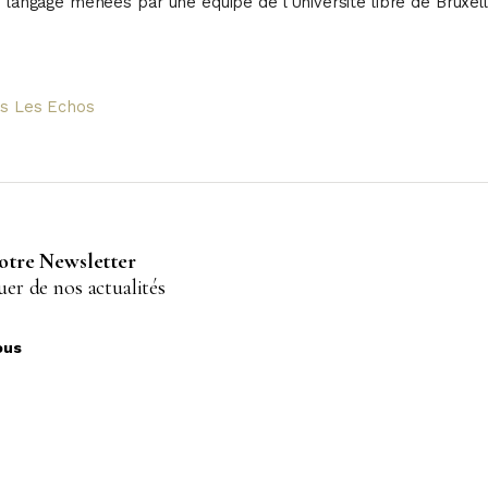
 langage menées par une équipe de l'Université libre de Bruxel
dans Les Echos
notre Newsletter
er de nos actualités
ous