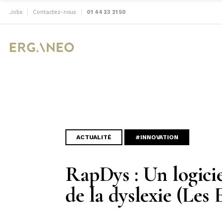
Jobs
Contactez-nous
01 44 23 21 50
ACTUALITÉ
#INNOVATION
RapDys : Un logicie
de la dyslexie (Les 