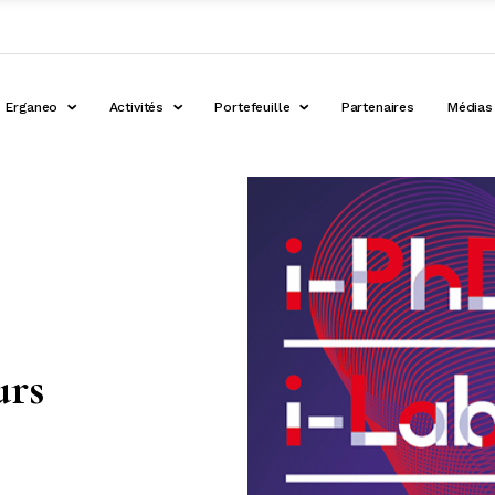
Erganeo
Activités
Portefeuille
Partenaires
Médias
urs