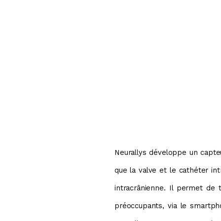
Neurallys développe un capt
que la valve et le cathéter in
intracrânienne. Il permet de
préoccupants, via le smartpho