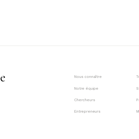
te
Nous connaître
T
Notre équipe
S
Chercheurs
P
Entrepreneurs
M