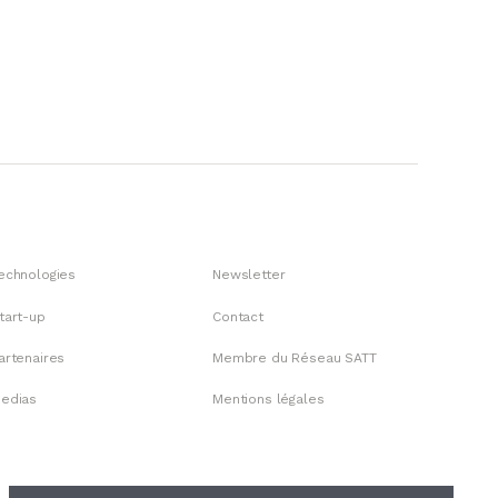
echnologies
Newsletter
tart-up
Contact
artenaires
Membre du Réseau SATT
edias
Mentions légales