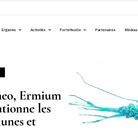
Erganeo
Activités
Portefeuille
Partenaires
Médias
neo, Ermium
tionne les
unes et