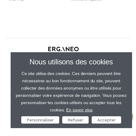
30 rue de Gramont, 75002 Paris
Nous utilisons des cookies
01 44 23 21 50
Ce site utilise des cookies. Ces derniers peuvent être
nécessaires au bon fonctionnement du site, peuvent
collecter des données anonymes ou être utilisés pour
personnaliser votre expérience de navigation. Vous pouvez
personnaliser les cookies utilisés ou accepter tous les
cookies.
En savoir plus
Personnaliser
Refuser
Accepter