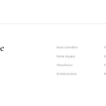
te
Nous connaître
T
Notre équipe
S
Chercheurs
P
Entrepreneurs
M