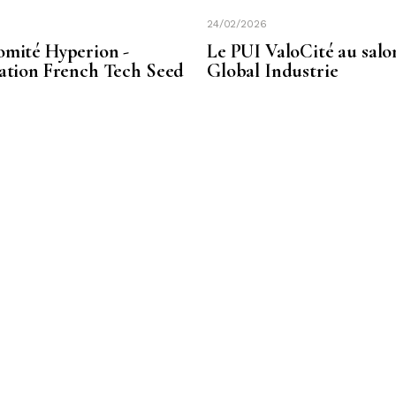
24/02/2026
omité Hyperion -
Le PUI ValoCité au salo
sation French Tech Seed
Global Industrie