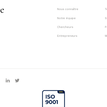
te
Nous connaître
T
Notre équipe
S
Chercheurs
P
Entrepreneurs
M