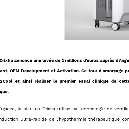
 Orixha annonce une levée de 2 millions d’euros auprès d’Ange
iPlast, OEM Development et Activation. Ce tour d’amorçage 
2Cool et ainsi réaliser le premier essai clinique de cett
aque.
utilise sa technologie de ventila
ganeo, la start-up Orixha
induction ultra-rapide de l’hypothermie thérapeutique co