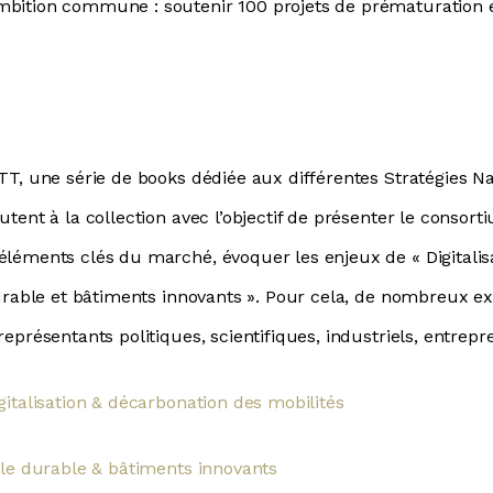
mbition commune : soutenir 100 projets de prématuration e
ATT, une série de books dédiée aux différentes Stratégies Na
utent à la collection avec l’objectif de présenter le consort
éléments clés du marché, évoquer les enjeux de « Digitalis
 durable et bâtiments innovants ». Pour cela, de nombreux e
représentants politiques, scientifiques, industriels, entrepr
gitalisation & décarbonation des mobilités
ille durable & bâtiments innovants