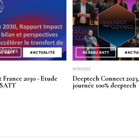
AU SATT
#ACTUALITÉ
RÉSEAU SATT
#ACTU
15/11/2023
 France 2030 - Etude
Deeptech Connect 2023,
 SATT
journée 100% deeptech