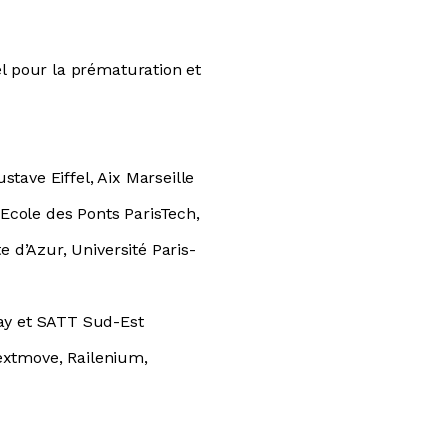
fel pour la prématuration et
tave Eiffel, Aix Marseille
 Ecole des Ponts ParisTech,
 d’Azur, Université Paris-
lay et SATT Sud-Est
Nextmove, Railenium,