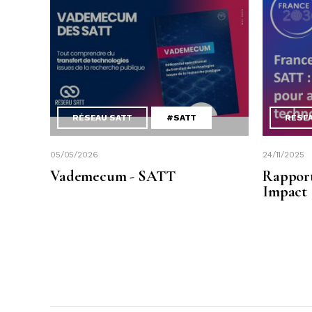
RÉSEAU SATT
#SATT
RÉSE
05/05/2026
24/11/2025
Vademecum - SATT
Rapport
Impact