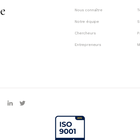
te
Nous connaître
T
Notre équipe
S
Chercheurs
P
Entrepreneurs
M