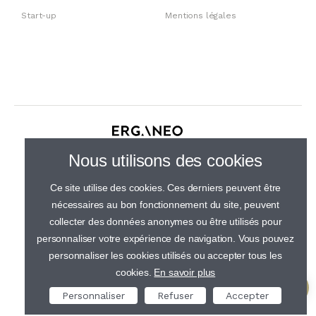
Start-up
Mentions légales
30 rue de Gramont, 75002 Paris
Nous utilisons des cookies
01 44 23 21 50
Ce site utilise des cookies. Ces derniers peuvent être
nécessaires au bon fonctionnement du site, peuvent
collecter des données anonymes ou être utilisés pour
personnaliser votre expérience de navigation. Vous pouvez
personnaliser les cookies utilisés ou accepter tous les
cookies.
En savoir plus
Personnaliser
Refuser
Accepter