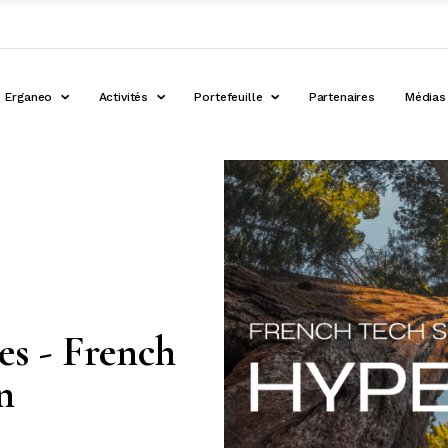
Erganeo
Activités
Portefeuille
Partenaires
Médias
es - French
n