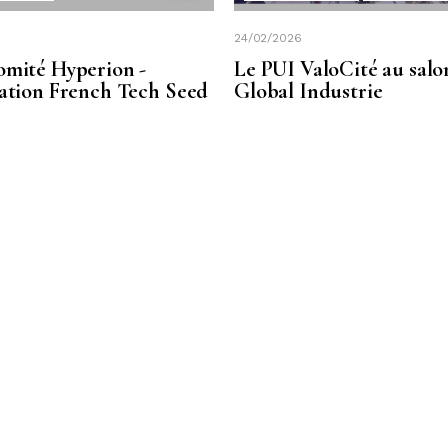
24/02/2026
omité Hyperion -
Le PUI ValoCité au salo
sation French Tech Seed
Global Industrie