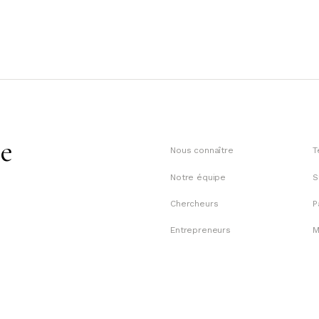
te
Nous connaître
T
Notre équipe
S
Chercheurs
P
Entrepreneurs
M