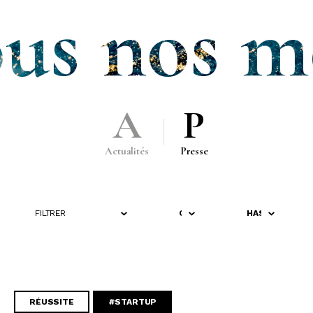
us nos m
Actualités
Presse
FILTRER
RÉUSSITE
#STARTUP