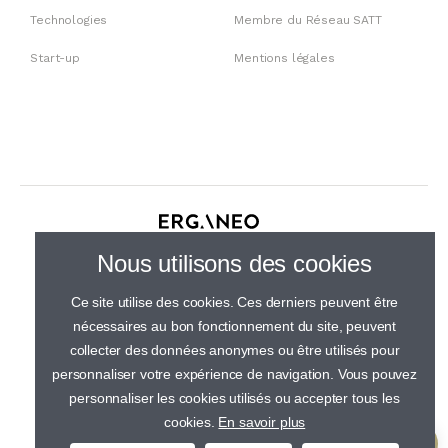
Technologies
Membre du Réseau SATT
Start-up
Mentions légales
30 rue de Gramont, 75002 Paris
Nous utilisons des cookies
01 44 23 21 50
Ce site utilise des cookies. Ces derniers peuvent être
nécessaires au bon fonctionnement du site, peuvent
collecter des données anonymes ou être utilisés pour
personnaliser votre expérience de navigation. Vous pouvez
personnaliser les cookies utilisés ou accepter tous les
cookies.
En savoir plus